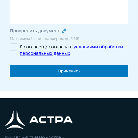
Прикрепить документ
Максимум 1 файл размером до 5 МБ.
Я согласен / согласна с
условиями обработки
персональных данных
Применить
© ООО «РусБИТех-Астра»