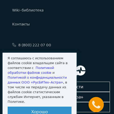
Wiki-библиотека
Контакты
8 (800) 222 07 00
info@astralinux.ru
Я соглашаюсь с использованием
файлов cookie владельцем сайта в
соответствии с
Политикой
обработки файлов сookie
и
Политикой о конфиденциальности
данных ООО «РусБИТех-Астра»
, в
Сообщить об уязвимости
том числе на передачу данных из
файлов cookie статистическим
Новости «Группы Астра»
службам Интернет, указанным в
Политике.
Dev-портал
Хорошо