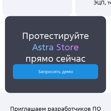
ЭЦП, 
Протестируйте
Astra Store
прямо сейчас
Запросить демо
Приглашаем разработчиков ПО