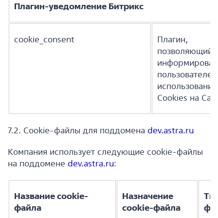
Плагин-уведомление Битрикс
cookie_consent
Плагин,
позволяющий
информироват
пользователей
использовании
Cookies на Cай
7.2. Cookie-файлы для поддомена
dev.astra.ru
Компания использует следующие cookie-файлы
на поддомене
dev.astra.ru
:
Название cookie-
Назначение
Тип
файла
cookie-файла
фа