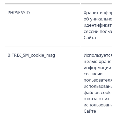
PHPSESSID
Хранит инфор
об уникальном
идентификато
сессии пользо
Сайта
BITRIX_SM_cookie_msg
Используется 
целью хранен
информации о
согласии
пользователя 
использование
файлов cookie
отказа от их
использования
Сайте