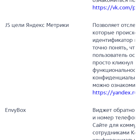
https://vk.com/pri
JS цели Яндекс Метрики
Позволяет отслеж
которые происход
идентификатор це
точно понять, что
пользователь оста
просто кликнул п
функциональности
конфиденциальн
можно ознакомить
https://yandex.ru/
EnvyBox
Виджет обратной 
и номер телефона
Сайте для коммун
сотрудниками Ком
конфиденциально