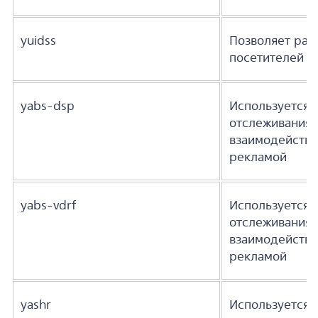
yuidss
Позволяет раз
посетителей С
yabs-dsp
Используется 
отслеживания
взаимодействи
рекламой
yabs-vdrf
Используется 
отслеживания
взаимодействи
рекламой
yashr
Используется 