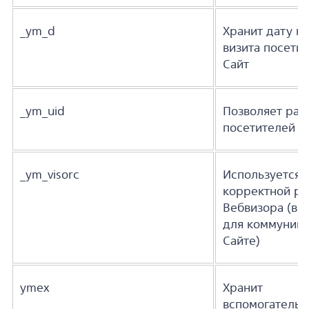
_ym_d
Хранит дату п
визита посетит
Сайт
_ym_uid
Позволяет раз
посетителей С
_ym_visorc
Используется 
корректной ра
Вебвизора (ви
для коммуника
Сайте)
ymex
Хранит
вспомогатель