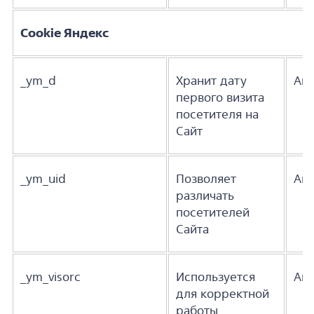
Cookie Яндекс
_ym_d
Хранит дату
Ана
первого визита
посетителя на
Сайт
_ym_uid
Позволяет
Ана
различать
посетителей
Сайта
_ym_visorc
Используется
Ана
для корректной
работы