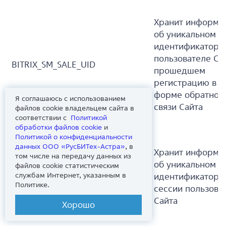
Хранит информа
об уникальном
идентификаторе
пользователе Са
BITRIX_SM_SALE_UID
прошедшем
регистрацию в
форме обратной
Я соглашаюсь с использованием
связи Сайта
файлов cookie владельцем сайта в
соответствии с
Политикой
обработки файлов сookie
и
Политикой о конфиденциальности
данных ООО «РусБИТех-Астра»
, в
Хранит информа
том числе на передачу данных из
об уникальном
файлов cookie статистическим
службам Интернет, указанным в
PHPSESSID
идентификаторе
Политике.
сессии пользова
Сайта
Хорошо