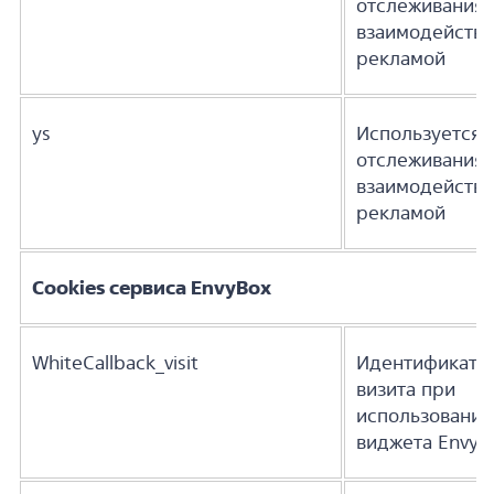
отслеживания
взаимодействи
рекламой
ys
Используется 
отслеживания
взаимодействи
рекламой
Cookies сервиса EnvyBox
WhiteCallback_visit
Идентификато
визита при
использовании
виджета EnvyB