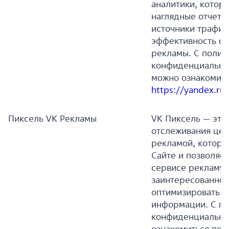
аналитики, котор
наглядные отчеты
источники трафик
эффективность он
рекламы. С полит
конфиденциальн
можно ознакомить
https://yandex.ru/
Пиксель VK Рекламы
VK Пиксель — это
отслеживания цел
рекламой, которы
Сайте и позволяет
сервисе рекламу 
заинтересованной
оптимизировать е
информации. С п
конфиденциально
ознакомиться по 