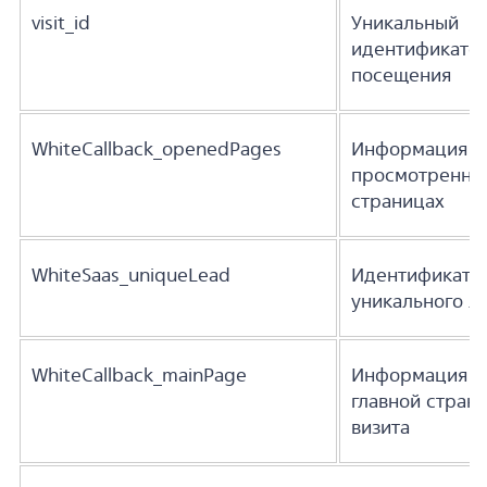
visit_id
Уникальный
идентификато
посещения
WhiteCallback_openedPages
Информация о
просмотренны
страницах
WhiteSaas_uniqueLead
Идентификато
уникального л
WhiteCallback_mainPage
Информация о
главной стран
визита