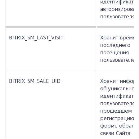
идентификато
авторизирован
пользователя 
BITRIX_SM_LAST_VISIT
Хранит время
последнего
посещения
пользователем
BITRIX_SM_SALE_UID
Хранит инфор
об уникальном
идентификато
пользователе 
прошедшем
регистрацию в
форме обратн
связи Сайта