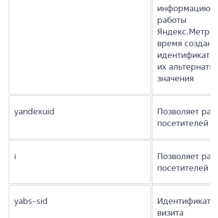
информацию д
работы
Яндекс.Метрик
время создани
идентификатор
их альтернати
значения
yandexuid
Позволяет раз
посетителей С
i
Позволяет раз
посетителей С
yabs-sid
Идентификато
визита