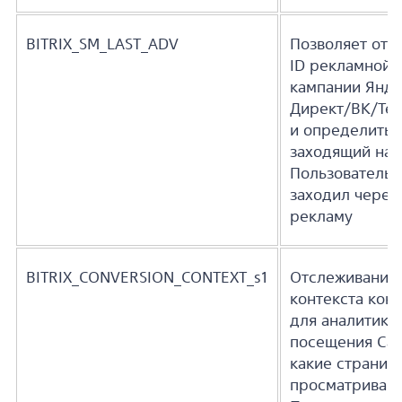
BITRIX_SM_LAST_ADV
Позволяет отс
ID рекламной
кампании Янде
Директ/ВК/Те
и определить, 
заходящий на 
Пользователь
заходил через
рекламу
BITRIX_CONVERSION_CONTEXT_s1
Отслеживание
контекста кон
для аналитики
посещения Сай
какие страниц
просматриваю