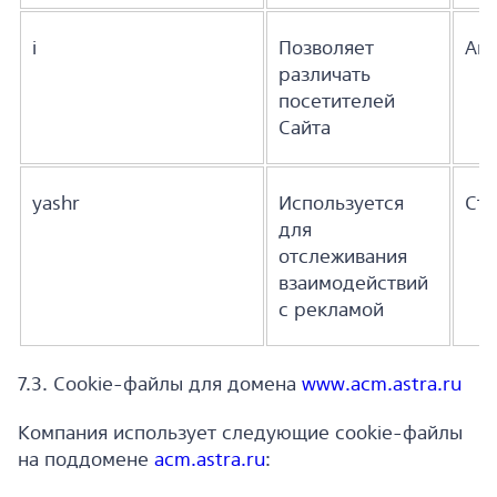
i
Позволяет
Ана
различать
посетителей
Сайта
yashr
Используется
Ста
для
отслеживания
взаимодействий
с рекламой
7.3. Cookie-файлы для домена
www.acm.astra.ru
Компания использует следующие cookie-файлы
на поддомене
acm.astra.ru
: