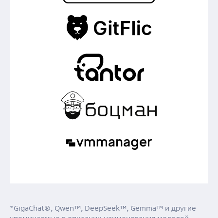
*GigaChat®, Qwen™, DeepSeek™, Gemma™ и другие