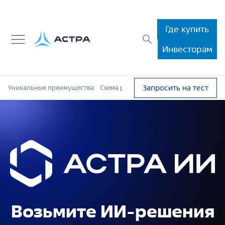
Где купить
Инвесторам
Запросить на тест
Уникальные преимущества
Схема работы конвейера
Ценность дл
Астра ИИ
Возьмите ИИ-решения