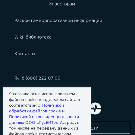
Инвесторам
Раскрытие корпоративной информации
Wiki-библиотека
Контакты
8 (800) 222 07 00
info@astralinux.ru
Я соглашаюсь с использованием
файлов cookie владельцем сайта в
соответствии с
Политикой
обработки файлов сookie
и
Политикой о конфиденциальности
данных ООО «РусБИТех-Астра»
, в
Сообщить об уязвимости
том числе на передачу данных из
файлов cookie статистическим