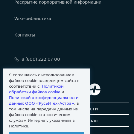
Раскрытие корпоративной информации
Wiki-библиотека
Контакты
8 (800) 222 07 00
info@astralinux.ru
Я соглашаюсь с использованием
файлов cookie владельцем сайта в
соответствии с
Политикой
обработки файлов сookie
и
Политикой о конфиденциальности
данных ООО «РусБИТех-Астра»
, в
Сообщить об уязвимости
том числе на передачу данных из
файлов cookie статистическим
Новости «Группы Астра»
службам Интернет, указанным в
Политике.
Dev-портал