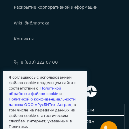
Раскрытие корпоративной информации
Wiki-библиотека
Контакты
8 (800) 222 07 00
info@astralinux.ru
Я соглашаюсь с использованием
файлов cookie владельцем сайта в
соответствии с
Политикой
обработки файлов сookie
и
Политикой о конфиденциальности
данных ООО «РусБИТех-Астра»
, в
Сообщить об уязвимости
том числе на передачу данных из
файлов cookie статистическим
Новости «Группы Астра»
службам Интернет, указанным в
Политике.