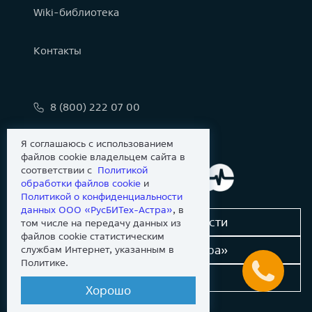
Wiki-библиотека
Контакты
8 (800) 222 07 00
info@astralinux.ru
Я соглашаюсь с использованием
файлов cookie владельцем сайта в
соответствии с
Политикой
обработки файлов сookie
и
Политикой о конфиденциальности
данных ООО «РусБИТех-Астра»
, в
Сообщить об уязвимости
том числе на передачу данных из
файлов cookie статистическим
Новости «Группы Астра»
службам Интернет, указанным в
Политике.
Dev-портал
Хорошо