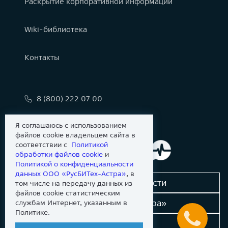
Раскрытие корпоративной информации
Wiki-библиотека
Контакты
8 (800) 222 07 00
info@astralinux.ru
Я соглашаюсь с использованием
файлов cookie владельцем сайта в
соответствии с
Политикой
обработки файлов сookie
и
Политикой о конфиденциальности
данных ООО «РусБИТех-Астра»
, в
Сообщить об уязвимости
том числе на передачу данных из
файлов cookie статистическим
Новости «Группы Астра»
службам Интернет, указанным в
Политике.
Dev-портал