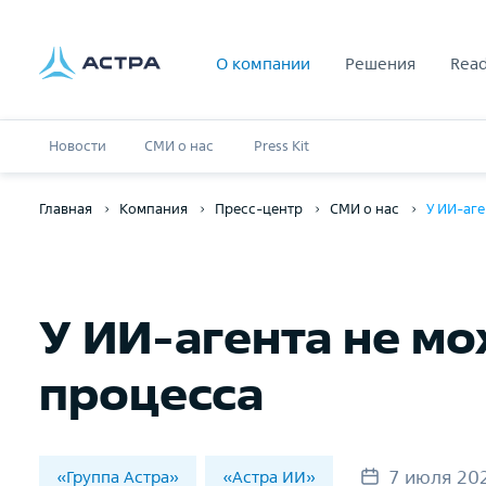
О компании
Решения
Read
Новости
СМИ о нас
Press Kit
Главная
Компания
Пресс-центр
СМИ о нас
У ИИ-аге
У ИИ-агента не мо
процесса
7 июля 20
«Группа Астра»
«Астра ИИ»