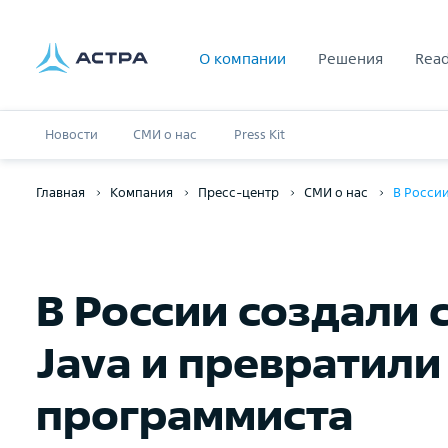
О компании
Решения
Read
Новости
СМИ о нас
Press Kit
Главная
Компания
Пресс-центр
СМИ о нас
В Росси
В России создали
Java и превратили
программиста