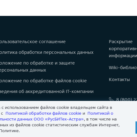
ользовательское соглашение
Раскрытие
корпоратив
олитика обработки персональных данных
информаци
оложение по обработке и защите
Wiki-библио
ерсональных данных
Контакты
оложение по обработке файлов cookie
ведения об аккредитованной IT-компании
8 (800) 
оварные знаки
 с использованием файлов cookie владельцем сайта в
info@astr
арта сайта
и с
Политикой обработки файлов сookie
и
Политикой о
льности данных ООО «РусБИТех-Астра»
, в том числе на
нвесторам
ных из файлов cookie статистическим службам Интернет,
Политике.