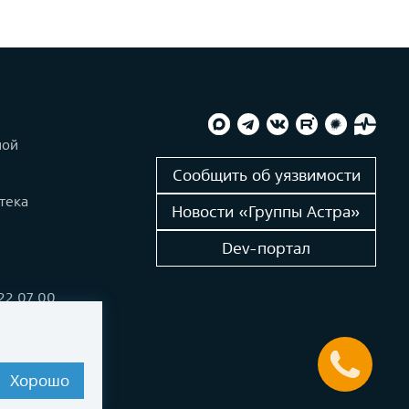
ной
и
Сообщить об уязвимости
тека
Новости «Группы Астра»
Dev-портал
222 07 00
alinux.ru
Хорошо