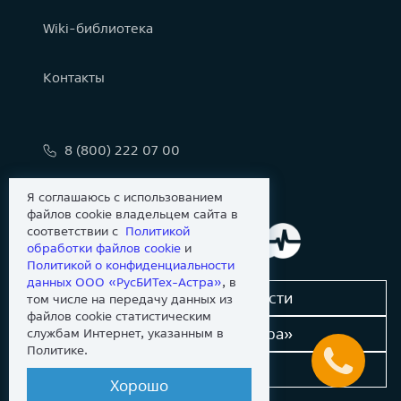
Wiki-библиотека
Контакты
8 (800) 222 07 00
info@astralinux.ru
Я соглашаюсь с использованием
файлов cookie владельцем сайта в
соответствии с
Политикой
обработки файлов сookie
и
Политикой о конфиденциальности
данных ООО «РусБИТех-Астра»
, в
Сообщить об уязвимости
том числе на передачу данных из
файлов cookie статистическим
Новости «Группы Астра»
службам Интернет, указанным в
Политике.
Dev-портал
Хорошо