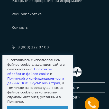
Раскрытие корпоративной информации
Wiki-библиотека
Контакты
8 (800) 222 07 00
info@astralinux.ru
Я соглашаюсь с использованием
файлов cookie владельцем сайта в
соответствии с
Политикой
обработки файлов сookie
и
Политикой о конфиденциальности
данных ООО «РусБИТех-Астра»
, в
Сообщить об уязвимости
том числе на передачу данных из
файлов cookie статистическим
Новости «Группы Астра»
службам Интернет, указанным в
Политике.
Dev-портал