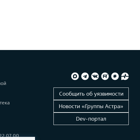
ной
и
Сообщить об уязвимости
тека
Новости «Группы Астра»
Dev-портал
222 07 00