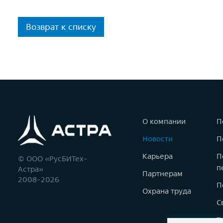
Возврат к списку
О компании
П
Новости
П
Карьера
П
© ООО «РусБИТех-
п
Астра»
Партнерам
2008-2026
П
Охрана труда
С
Т