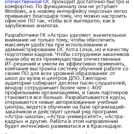
отечественной ОС
проходит достаточно быстро и
комфортно. По функционалу она не уступает
Windows, а к новому интерфейсу персонал легко
привыкает благодаря тому, что можно настроить
офисное ПО так, чтобы все выглядело, как в
зарубежных аналогах.
Разработчики ГК «Астра» уделяют значительное
внимание не только тому, чтобы обеспечить
максимум удобства при использовании и
администрировании ОС Astra Linux, но и качеству
подготовки кадров. Чтобы сотрудники заказчиков
знали обо всех преимуществах отечественных
ИТ-решений и умели их эффективно применять,
компания выстроила систему обучения работе со
своим ПО для всех уровней образования: от
школ до вузов и центров ДПО. Ежегодно
аудитории собирают десятки тысяч слушателей,
вендор сотрудничает более чем с 400
профильными организациями, и таких партнеров
становится все больше. Разрабатываются курсы,
открываются новые авторизованные учебные
центры, ведется обучение на базе организаций-
заказчиков и действует целый ряд программ:
«Астра-школа», «Астра-университет», «Астра-
кадры» и другие. Работа в этом направлении
будет интенсивно развиваться и в Краснодаре.