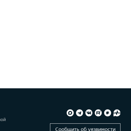
ной
и
Сообщить об уязвимости