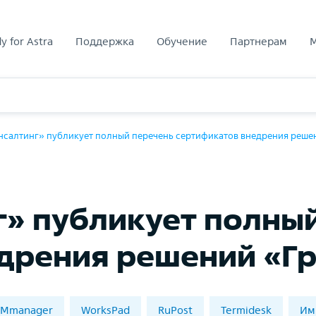
y for Astra
Поддержка
Обучение
Партнерам
нсалтинг» публикует полный перечень сертификатов внедрения реше
г» публикует полны
дрения решений «Гр
VMmanager
WorksPad
RuPost
Termidesk
Им