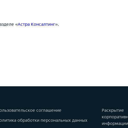
азделе «
Астра Консалтинг
».
ользовательское соглашение
Раскрытие
корпоратив
олитика обработки персональных данных
информаци