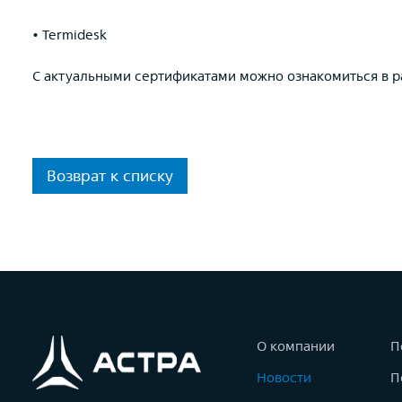
• Termidesk
С актуальными сертификатами можно ознакомиться в р
Возврат к списку
О компании
П
Новости
П