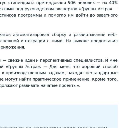
атус стипендиата претендовали 506 человек — на 40%
ектами под руководством экспертов «Группы Астра» —
стников программы и помогло им дойти до заветного
иатов автоматизировал сборку и развертывание веб-
спешной интеграции с ними. На выходе предоставил
приложения.
ы — свежие идеи и перспективных специалистов. И мне
ий «Группы Астра». — Для меня это хороший способ
 к производственным задачам, находят нестандартные
ые могут найти практическое применение. Кроме того,
должают развивать начатые проекты».
оделиться со студентами реальным опытом.