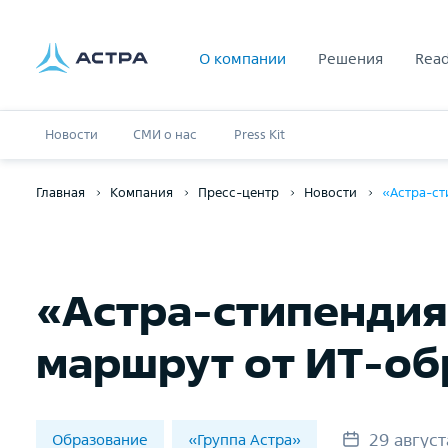
О компании
Решения
Read
Новости
СМИ о нас
Press Kit
Главная
Компания
Пресс-центр
Новости
«Астра-ст
«Астра-стипендия
маршрут от ИТ-об
29 авгус
Образование
«Группа Астра»