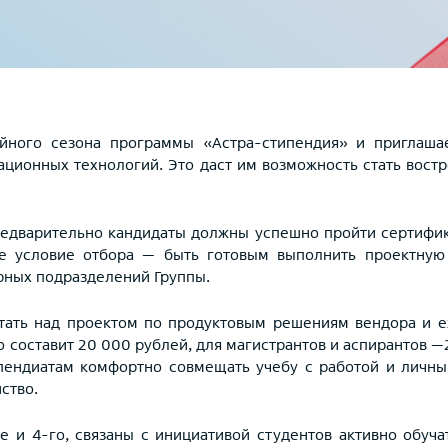
йного сезона программы «Астра-стипендия» и приглашае
ционных технологий. Это даст им возможность стать вост
едварительно кандидаты должны успешно пройти сертифика
ое условие отбора — быть готовым выполнить проектную 
урных подразделений Группы.
отать над проектом по продуктовым решениям вендора и е
 составит 20 000 рублей, для магистрантов и аспирантов —
ипендиатам комфортно совмещать учебу с работой и личны
ство.
ле и 4-го, связаны с инициативой студентов активно обу