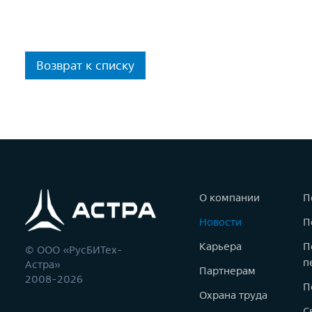
Возврат к списку
О компании
П
Новости
П
Карьера
П
© ООО «РусБИТех-
п
Астра»
Партнерам
2008-2026
П
Охрана труда
С