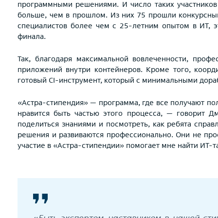
программными решениями. И число таких участников 
больше, чем в прошлом. Из них 75 прошли конкурсны
специалистов более чем с 25-летним опытом в ИТ, 
финала.
Так, благодаря максимальной вовлеченности, профе
приложений внутри контейнеров. Кроме того, коор
готовый CI-инструмент, который с минимальными дора
«Астра-стипендия» — программа, где все получают по
нравится быть частью этого процесса, — говорит 
поделиться знаниями и посмотреть, как ребята спра
решения и развиваются профессионально. Они не прос
участие в «Астра-стипендии» помогает мне найти ИТ-т
«
Быть экспертом-наставником в нашей сти