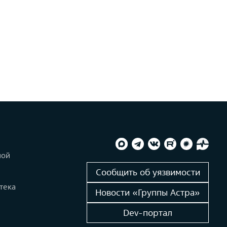
ной
и
Сообщить об уязвимости
тека
Новости «Группы Астра»
Dev-портал