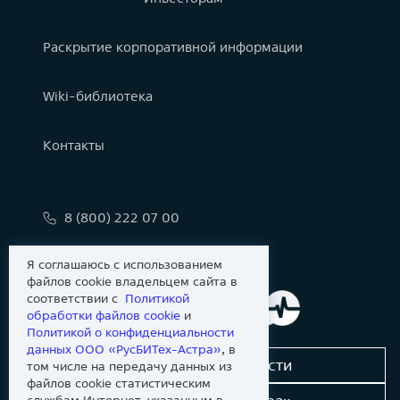
Раскрытие корпоративной информации
Wiki-библиотека
Контакты
8 (800) 222 07 00
info@astralinux.ru
Я соглашаюсь с использованием
файлов cookie владельцем сайта в
соответствии с
Политикой
обработки файлов сookie
и
Политикой о конфиденциальности
данных ООО «РусБИТех-Астра»
, в
Сообщить об уязвимости
том числе на передачу данных из
файлов cookie статистическим