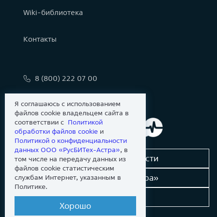
Wiki-библиотека
Контакты
8 (800) 222 07 00
info@astralinux.ru
Я соглашаюсь с использованием
файлов cookie владельцем сайта в
соответствии с
Политикой
обработки файлов сookie
и
Политикой о конфиденциальности
данных ООО «РусБИТех-Астра»
, в
Сообщить об уязвимости
том числе на передачу данных из
файлов cookie статистическим
Новости «Группы Астра»
службам Интернет, указанным в
Политике.
Dev-портал
Хорошо