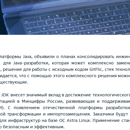
 платформы
Java
,
объявили о планах консолидировать инжин
мы для
Java
-разработки, которая может комплексно замен
решение для работы с исходным кодом GitFlic, стек технол
жидается, что с помощью этого комплексного решения можн
уществующие.
JDK внесет значимый вклад в достижение технологического 
итацией в Минцифры России, развивающая и поддержива
И). С появлением отечественной платформы разработк
ой трансформации и импортозамещения. Заказчики будут 
для инфраструктур на базе ОС
Astra
Linux
. Применение ста
го безопасным и эффективным.