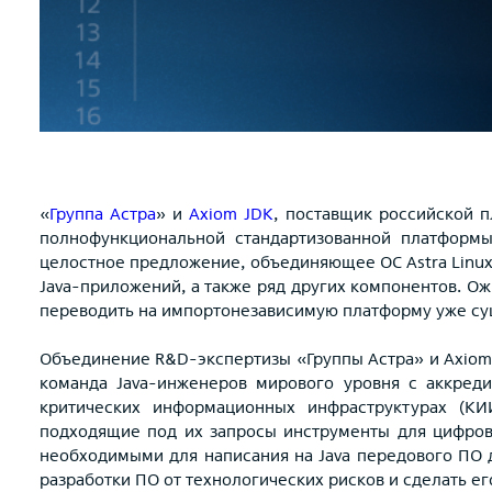
«
Группа Астра
» и
Axiom JDK
, поставщик российской
полнофункциональной стандартизованной платфор
целостное предложение, объединяющее ОС Astra Linux, 
Java-приложений, а также ряд других компонентов. О
переводить на импортонезависимую платформу уже с
Объединение R&D-экспертизы «Группы Астра» и Axiom 
команда Java-инженеров мирового уровня с аккред
критических информационных инфраструктурах (КИ
подходящие под их запросы инструменты для цифров
необходимыми для написания на Java передового ПО 
разработки ПО от технологических рисков и сделать е