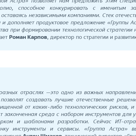
ппой Астра» позволяет нам предложить этим спец
фолио, способное конкурировать с именитым з
оставаясь независимыми компаниями. Стек отечестве
 и дополняет продуктовое предложение «Группы Ас
тва при формировании технологической стратегии н
чает
Роман Карпов
, директор по стратегии и развити
разных отраслях —это одно из важных направлен
е позволят создавать лучшие отечественные реше
щищенной от каких-либо технологических рисков, 
т законченная среда с набором инструментов для 
ворком и шаблонами разработки. Сейчас ИТ-отр
ынку инструменты и сервисы. «Группа Астра» в
ентирует
Антон Шмаков
, технический директор «Гру