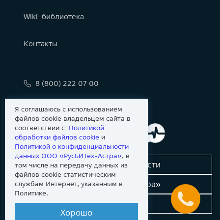
Wiki-библиотека
Контакты
8 (800) 222 07 00
info@astralinux.ru
Я соглашаюсь с использованием
файлов cookie владельцем сайта в
соответствии с
Политикой
обработки файлов сookie
и
Политикой о конфиденциальности
данных ООО «РусБИТех-Астра»
, в
Сообщить об уязвимости
том числе на передачу данных из
файлов cookie статистическим
Новости «Группы Астра»
службам Интернет, указанным в
Политике.
Dev-портал
Хорошо