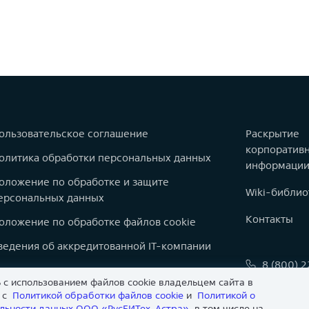
ользовательское соглашение
Раскрытие
корпоратив
олитика обработки персональных данных
информаци
оложение по обработке и защите
Wiki-библио
ерсональных данных
Контакты
оложение по обработке файлов cookie
ведения об аккредитованной IT-компании
8 (800) 
оварные знаки
 с использованием файлов cookie владельцем сайта в
info@astr
арта сайта
и с
Политикой обработки файлов сookie
и
Политикой о
льности данных ООО «РусБИТех-Астра»
, в том числе на