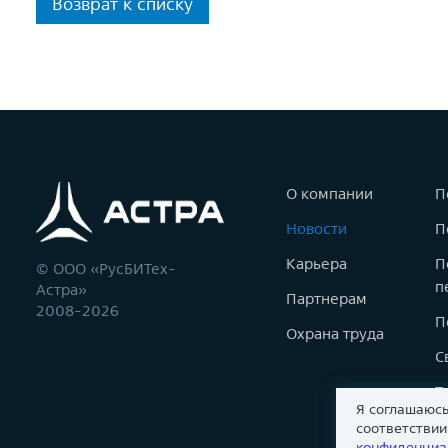
Возврат к списку
О компании
П
Новости
П
Карьера
П
© ООО «РусБИТех-
п
Астра»
Партнерам
2008-2026
П
Охрана труда
С
Т
Я соглашаюсь
К
соответстви
конфиденциа