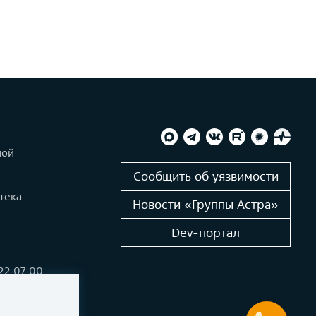
ной
и
Сообщить об уязвимости
тека
Новости «Группы Астра»
Dev-портал
222 07 00
alinux.ru