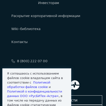
Инвесторам
Раскрытие корпоративной информации
Wiki-библиотека
Контакты
8 (800) 222 07 00
info@astralinux.ru
Я соглашаюсь с использованием
файлов cookie владельцем сайта в
соответствии с
Политикой
обработки файлов сookie
и
Политикой о конфиденциальности
данных ООО «РусБИТех-Астра»
, в
Сообщить об уязвимости
том числе на передачу данных из
файлов cookie статистическим