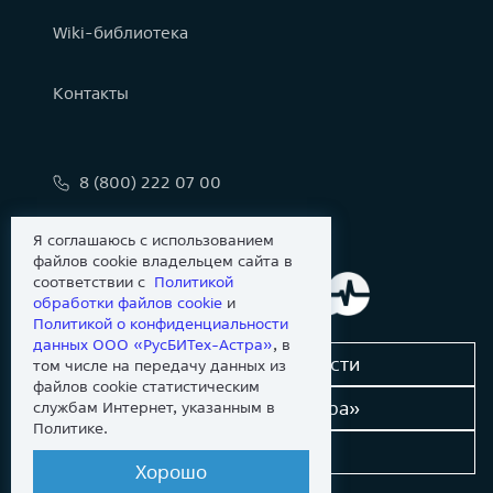
Wiki-библиотека
Контакты
8 (800) 222 07 00
info@astralinux.ru
Я соглашаюсь с использованием
файлов cookie владельцем сайта в
соответствии с
Политикой
обработки файлов сookie
и
Политикой о конфиденциальности
данных ООО «РусБИТех-Астра»
, в
Сообщить об уязвимости
том числе на передачу данных из
файлов cookie статистическим
Новости «Группы Астра»
службам Интернет, указанным в
Политике.
Dev-портал
Хорошо