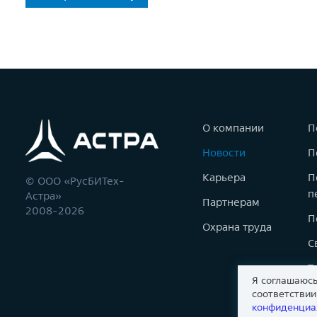
О компании
П
Новости
П
Карьера
П
© ООО «РусБИТех-
п
Астра»
Партнерам
2008-2026
П
Охрана труда
С
Т
Я соглашаюсь
К
соответстви
конфиденциа