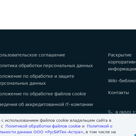
ользовательское соглашение
Раскрытие
корпоратив
олитика обработки персональных данных
информаци
оложение по обработке и защите
Wiki-библио
ерсональных данных
Контакты
оложение по обработке файлов cookie
ведения об аккредитованной IT-компании
8 (800) 
оварные знаки
 с использованием файлов cookie владельцем сайта в
info@astr
арта сайта
и с
Политикой обработки файлов сookie
и
Политикой о
льности данных ООО «РусБИТех-Астра»
, в том числе на