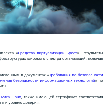
мплекса «
Средства виртуализации Брест
». Результаты
раструктурах широкого спектра организаций, включая
численным в документах «
Требования по безопасности
печения безопасности информационных технологий
» по
иты.
Astra Linux
, также имеющей сертификат соответствия
ты и уровню доверия.