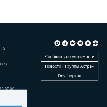
ной
и
Сообщить об уязвимости
тека
Новости «Группы Астра»
Dev-портал
222 07 00
alinux.ru