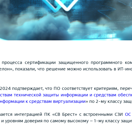
 процесса сертификации защищенного программного ко
лон», показали, что решение можно использовать в ИТ-инф
2024 подтверждает, что ПО соответствует критериям, пере
дствам технической защиты информации и средствам обес
информации к средствам виртуализации
» по 2-му классу защ
вается интеграцией ПК «СВ Брест» с встроенными СЗИ
ОС 
 и уровням доверия по самому высокому – 1-му классу защи