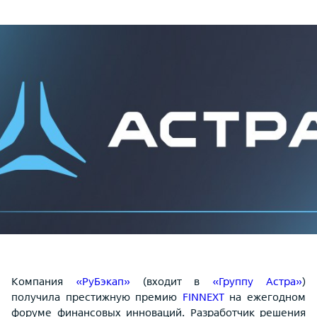
Компания
«РуБэкап»
(входит в
«Группу Астра»
)
получила престижную премию
FINNEXT
на ежегодном
форуме финансовых инноваций. Разработчик решения