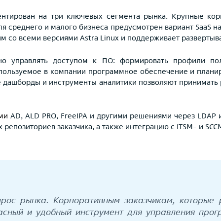
нтирован на три ключевых сегмента рынка. Крупные кор
я среднего и малого бизнеса предусмотрен вариант SaaS на 
 со всеми версиями Astra Linux и поддерживает развертыва
но управлять доступом к ПО: формировать профили пол
используемое в компании программное обеспечение и плани
е дашборды и инструменты аналитики позволяют принимать
ми
AD, ALD PRO, FreeIPA и другими решениями через LDAP 
репозиториев заказчика, а также интеграцию с ITSM- и SCCM
прос рынка. Корпоративным заказчикам, которые 
асный и удобный инструмент для управления про