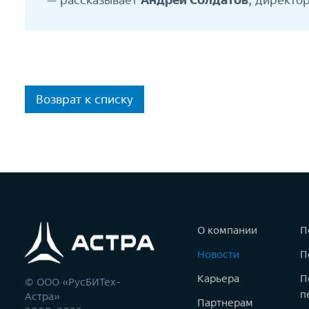
Возврат к списку
О компании
П
Новости
П
Карьера
П
© ООО «РусБИТех-
п
Астра»
Партнерам