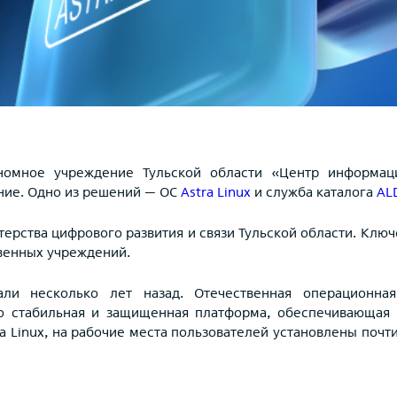
номное учреждение Тульской области «Центр информац
ние. Одно из решений — ОС
Astra Linux
и служба каталога
AL
рства цифрового развития и связи Тульской области. Клю
венных учреждений.
али несколько лет назад. Отечественная операционна
это стабильная и защищенная платформа, обеспечивающа
ra Linux, на рабочие места пользователей установлены поч