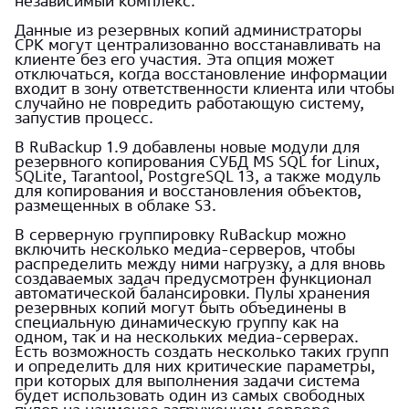
независимый комплекс.
Данные из резервных копий администраторы
СРК могут централизованно восстанавливать на
клиенте без его участия. Эта опция может
отключаться, когда восстановление информации
входит в зону ответственности клиента или чтобы
случайно не повредить работающую систему,
запустив процесс.
В RuBackup 1.9 добавлены новые модули для
резервного копирования СУБД MS SQL for Linux,
SQLite, Tarantool, PostgreSQL 13, а также модуль
для копирования и восстановления объектов,
размещенных в облаке S3.
В серверную группировку RuBackup можно
включить несколько медиа-серверов, чтобы
распределить между ними нагрузку, а для вновь
создаваемых задач предусмотрен функционал
автоматической балансировки. Пулы хранения
резервных копий могут быть объединены в
специальную динамическую группу как на
одном, так и на нескольких медиа-серверах.
Есть возможность создать несколько таких групп
и определить для них критические параметры,
при которых для выполнения задачи система
будет использовать один из самых свободных