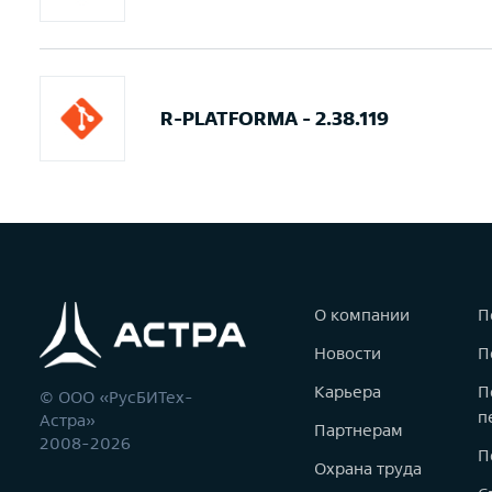
R-PLATFORMA - 2.38.119
О компании
П
Новости
П
Карьера
П
© ООО «РусБИТех-
п
Астра»
Партнерам
2008-2026
П
Охрана труда