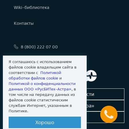
Wiki-библиотека
Контакты
8 (800) 222 07 00
info@astralinux.ru
Я соглашаюсь с использованием
файлов cookie владельцем сайта в
соответствии с
Политикой
обработки файлов сookie
и
Политикой о конфиденциальности
данных ООО «РусБИТех-Астра»
, в
Сообщить об уязвимости
том числе на передачу данных из
файлов cookie статистическим
Новости «Группы Астра»
службам Интернет, указанным в
Политике.
Dev-портал
Хорошо