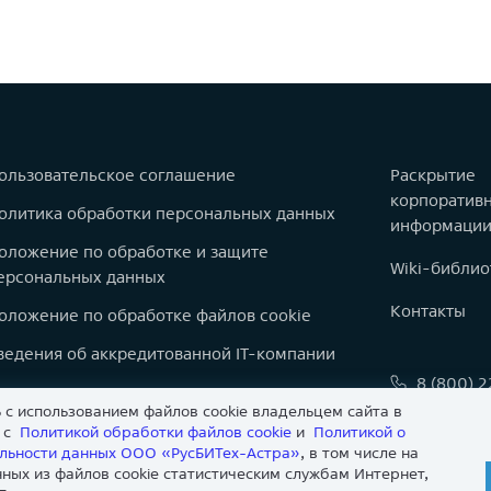
ользовательское соглашение
Раскрытие
корпоратив
олитика обработки персональных данных
информаци
оложение по обработке и защите
Wiki-библио
ерсональных данных
Контакты
оложение по обработке файлов cookie
ведения об аккредитованной IT-компании
8 (800) 
оварные знаки
 с использованием файлов cookie владельцем сайта в
info@astr
арта сайта
и с
Политикой обработки файлов сookie
и
Политикой о
льности данных ООО «РусБИТех-Астра»
, в том числе на
нвесторам
ных из файлов cookie статистическим службам Интернет,