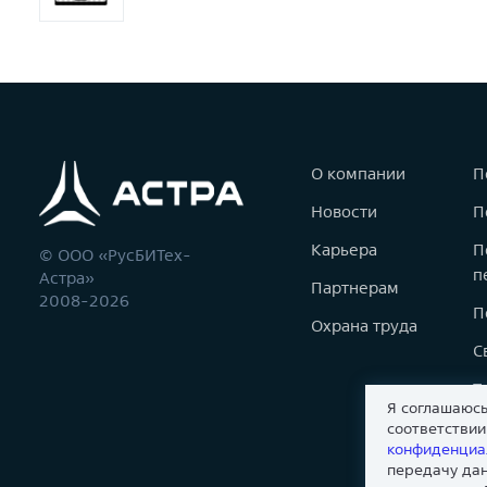
О компании
П
Новости
П
Карьера
П
© ООО «РусБИТех-
п
Астра»
Партнерам
2008-2026
П
Охрана труда
С
Т
Я соглашаюсь
К
соответстви
конфиденциа
И
передачу дан