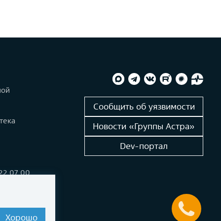
ной
и
Сообщить об уязвимости
тека
Новости «Группы Астра»
Dev-портал
222 07 00
alinux.ru
Хорошо