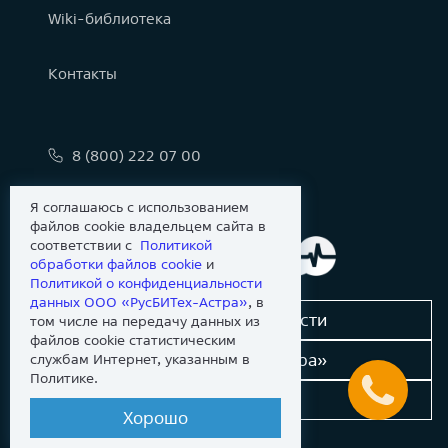
Wiki-библиотека
Контакты
8 (800) 222 07 00
info@astralinux.ru
Я соглашаюсь с использованием
файлов cookie владельцем сайта в
соответствии с
Политикой
обработки файлов сookie
и
Политикой о конфиденциальности
данных ООО «РусБИТех-Астра»
, в
Сообщить об уязвимости
том числе на передачу данных из
файлов cookie статистическим
Новости «Группы Астра»
службам Интернет, указанным в
Политике.
Dev-портал
Хорошо