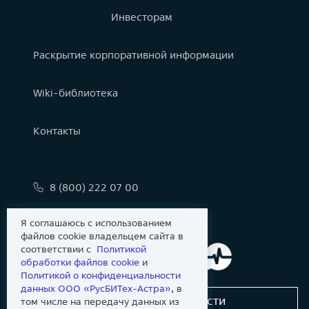
Инвесторам
Раскрытие корпоративной информации
Wiki-библиотека
Контакты
8 (800) 222 07 00
info@astralinux.ru
Я соглашаюсь с использованием
файлов cookie владельцем сайта в
соответствии с
Политикой
обработки файлов сookie
и
Политикой о конфиденциальности
данных ООО «РусБИТех-Астра»
, в
Сообщить об уязвимости
том числе на передачу данных из