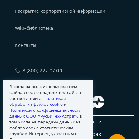
Раскрытие корпоративной информации
Wiki-библиотека
Контакты
8 (800) 222 07 00
info@astralinux.ru
Я соглашаюсь с использованием
файлов cookie владельцем сайта в
соответствии с
Политикой
обработки файлов сookie
и
Политикой о конфиденциальности
данных ООО «РусБИТех-Астра»
, в
Сообщить об уязвимости
том числе на передачу данных из
файлов cookie статистическим
Новости «Группы Астра»
службам Интернет, указанным в