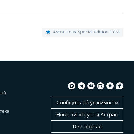
Astra Linux Special Edition 1.8.4
ной
и
Сообщить об уязвимости
тека
Новости «Группы Астра»
Dev-портал