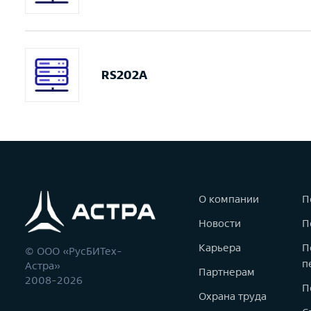
RS202A
О компании
П
Новости
П
Карьера
П
© ООО «РусБИТех-
п
Астра»
Партнерам
2008-2026
П
Охрана труда