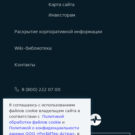
Карта сайта
Инвесторам
Раскрытие корпоративной информации
Wiki-библиотека
Контакты
8 (800) 222 07 00
info@astralinux.ru
Я соглашаюсь с использованием
файлов cookie владельцем сайта в
соответствии с
Политикой
обработки файлов сookie
и
Политикой о конфиденциальности
данных ООО «РусБИТех-Астра»
, в