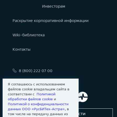
Инвесторам
Раскрытие корпоративной информации
Wiki-библиотека
Контакты
8 (800) 222 07 00
info@astralinux.ru
Я соглашаюсь с использованием
файлов cookie владельцем сайта в
соответствии с
Политикой
обработки файлов сookie
и
Политикой о конфиденциальности
данных ООО «РусБИТех-Астра»
, в
Сообщить об уязвимости
том числе на передачу данных из