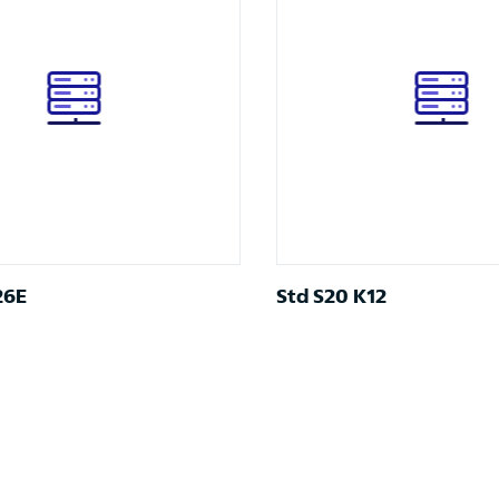
26E
Std S20 K12