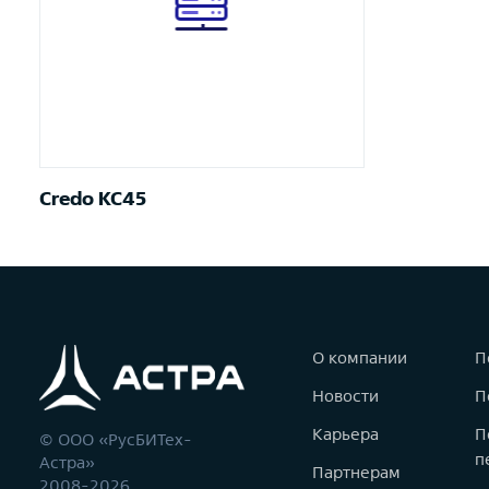
Credo KC45
О компании
П
Новости
П
Карьера
П
© ООО «РусБИТех-
п
Астра»
Партнерам
2008-2026