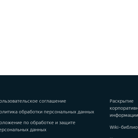
ользовательское соглашение
Раскрытие
корпоратив
олитика обработки персональных данных
информаци
оложение по обработке и защите
Wiki-библио
ерсональных данных