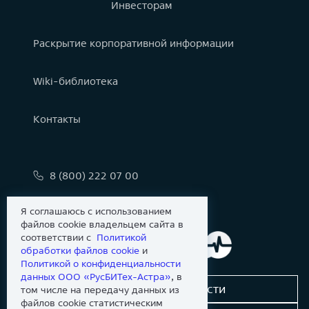
Инвесторам
Раскрытие корпоративной информации
Wiki-библиотека
Контакты
8 (800) 222 07 00
info@astralinux.ru
Я соглашаюсь с использованием
файлов cookie владельцем сайта в
соответствии с
Политикой
обработки файлов сookie
и
Политикой о конфиденциальности
данных ООО «РусБИТех-Астра»
, в
Сообщить об уязвимости
том числе на передачу данных из
файлов cookie статистическим