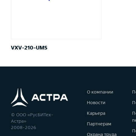
VXV-210-UMS
О компании
П
Новости
П
Карьера
П
© ООО «РусБИТех-
п
Астра»
Партнерам
2008-2026
П
Охрана труда