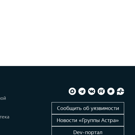
ной
и
Сообщить об уязвимости
тека
Новости «Группы Астра»
Dev-портал