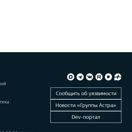
ной
и
Сообщить об уязвимости
тека
Новости «Группы Астра»
Dev-портал