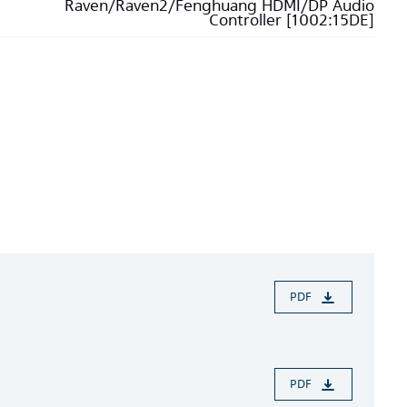
Raven/Raven2/Fenghuang HDMI/DP Audio
Controller [1002:15DE]
PDF
PDF