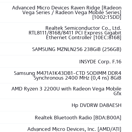
Advanced Micro Devices Raven Ridge [Radeon
Vega Series / Radeon Vega Mobile Series]
[1002:15DD]
Realtek Semiconductor Co., Ltd.
RTL8111/8168/8411 PCI Express Gigabit
Ethernet Controller [10EC:8168]
SAMSUNG MZNLN256 238GiB (256GB)
INSYDE Corp. F.16
Samsung M471A1K43DB1-CTD SODIMM DDR4
Synchronous 2400 MHz (0,4 ns) 8GiB
AMD Ryzen 3 2200U with Radeon Vega Mobile
Gfx
Hp DVDRW DA8AESH
Realtek Bluetooth Radio [BDA:B00A]
Advanced Micro Devices, Inc. [AMD/ATI]