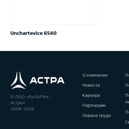
Unchartevice 6540
О компании
П
Новости
П
Карьера
П
© ООО «РусБИТех-
п
Астра»
Партнерам
2008-2026
П
Охрана труда
С