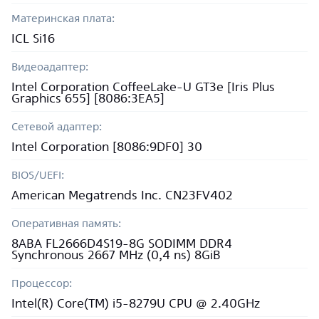
Материнская плата:
ICL Si16
Видеоадаптер:
Intel Corporation CoffeeLake-U GT3e [Iris Plus
Graphics 655] [8086:3EA5]
Сетевой адаптер:
Intel Corporation [8086:9DF0] 30
BIOS/UEFI:
American Megatrends Inc. CN23FV402
Оперативная память:
8ABA FL2666D4S19-8G SODIMM DDR4
Synchronous 2667 MHz (0,4 ns) 8GiB
Процессор:
Intel(R) Core(TM) i5-8279U CPU @ 2.40GHz