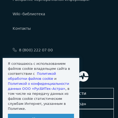
Wiki-библиотека
Контакты
8 (800) 222 07 00
info@astralinux.ru
Я соглашаюсь с использованием
файлов cookie владельцем сайта в
соответствии с
Политикой
обработки файлов сookie
и
Политикой о конфиденциальности
данных ООО «РусБИТех-Астра»
, в
Сообщить об уязвимости
том числе на передачу данных из
файлов cookie статистическим
Новости «Группы Астра»
службам Интернет, указанным в
Политике.
Dev-портал