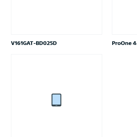
V161GAT-BD025D
ProOne 4