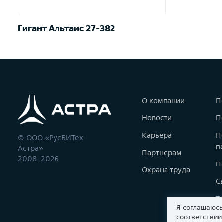
Гигант Альтаис 27-382
О компании
П
Новости
П
Карьера
П
© ООО «РусБИТех-
п
Астра»
Партнерам
2008-2026
П
Охрана труда
С
Т
Я соглашаюсь
К
соответстви