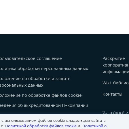
ользовательское соглашение
Раскрытие
корпоратив
олитика обработки персональных данных
информаци
оложение по обработке и защите
Wiki-библио
ерсональных данных
Контакты
оложение по обработке файлов cookie
ведения об аккредитованной IT-компании
8 (800) 
оварные знаки
 с использованием файлов cookie владельцем сайта в
info@astr
арта сайта
и с
Политикой обработки файлов сookie
и
Политикой о