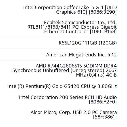
Intel Corporation CoffeeLake-S GT1 [UHD
Graphics 610] [8086:3E90]
Realtek Semiconductor Co., Ltd.
RTL8111/8168/8411 PCI Express Gigabit
Ethernet Controller [10EC:8168]
R5SL120G 111GiB (120GB)
American Megatrends Inc. 5.12
AMD R744G2606S1S SODIMM DDR4
Synchronous Unbuffered (Unregistered) 2667
MHz (0,4 ns) 4GiB
Intel(R) Pentium(R) Gold G5420 CPU @ 3.80GHz
Intel Corporation 200 Series PCH HD Audio
[8086:A2F0]
Alcor Micro, Corp. USB 2.0 PC Camera
[58F:3861]