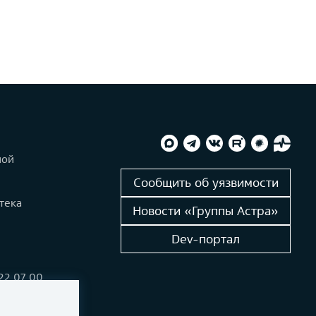
ной
и
Сообщить об уязвимости
тека
Новости «Группы Астра»
Dev-портал
222 07 00
alinux.ru