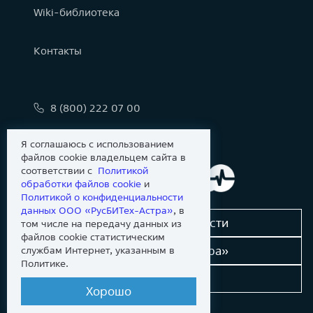
Wiki-библиотека
Контакты
8 (800) 222 07 00
info@astralinux.ru
Я соглашаюсь с использованием
файлов cookie владельцем сайта в
соответствии с
Политикой
обработки файлов сookie
и
Политикой о конфиденциальности
данных ООО «РусБИТех-Астра»
, в
Сообщить об уязвимости
том числе на передачу данных из
файлов cookie статистическим
Новости «Группы Астра»
службам Интернет, указанным в
Политике.
Dev-портал
Хорошо