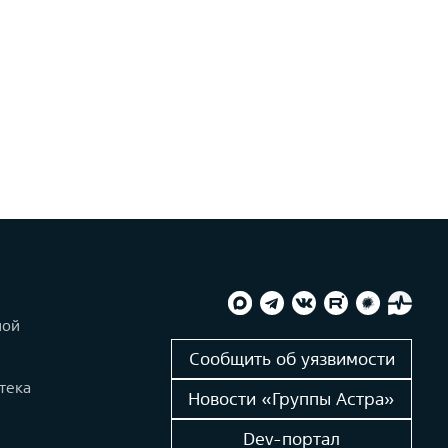
ной
и
Сообщить об уязвимости
тека
Новости «Группы Астра»
Dev-портал