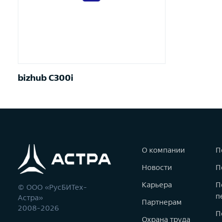
bizhub C300i
О компании
П
Новости
П
Карьера
П
© ООО «РусБИТех-
п
Астра»
Партнерам
2008-2026
П
Охрана труда