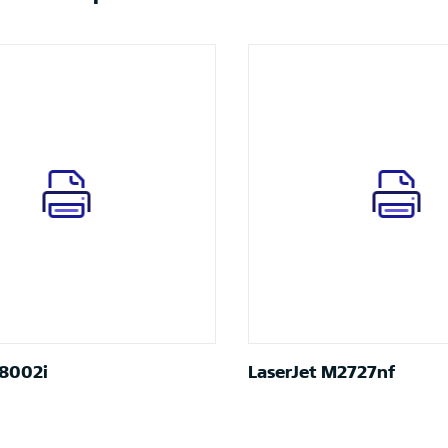
 8002i
LaserJet M2727nf