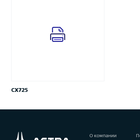
CX725
О компании
П