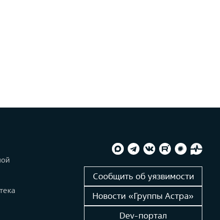
ной
и
Сообщить об уязвимости
тека
Новости «Группы Астра»
Dev-портал