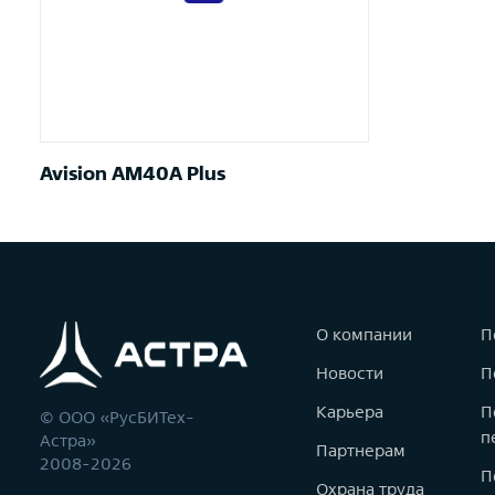
Avision AM40A Plus
О компании
П
Новости
П
Карьера
П
© ООО «РусБИТех-
п
Астра»
Партнерам
2008-2026
П
Охрана труда