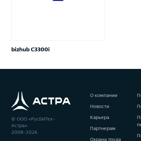
bizhub C3300i
О компании
П
Новости
П
Карьера
П
© ООО «РусБИТех-
п
Астра»
Партнерам
2008-2026
П
Охрана труда