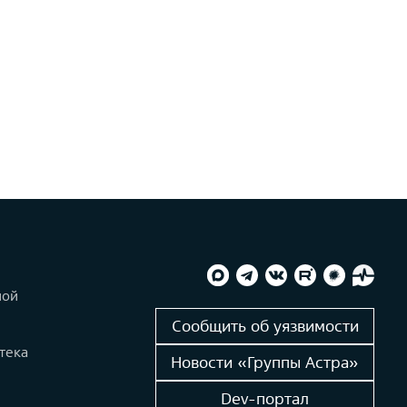
ной
и
Сообщить об уязвимости
тека
Новости «Группы Астра»
Dev-портал