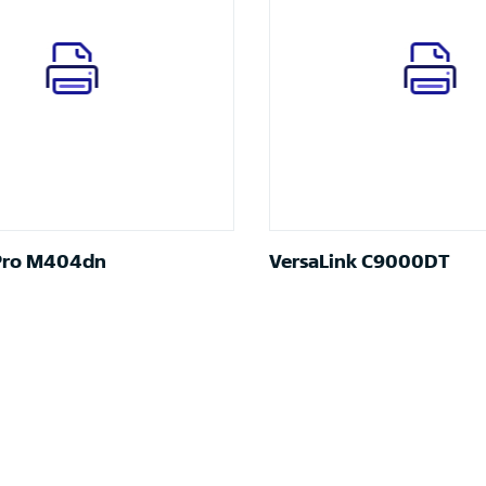
 Pro M404dn
VersaLink C9000DT