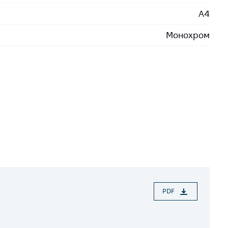
A4
Монохром
PDF